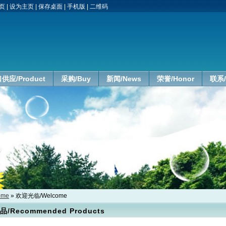
页
|
设为主页
|
保存桌面
|
手机版
|
二维码
供应/Product
采购/Buy
新闻/News
荣誉/Honor
联系/
ome
» 欢迎光临/Welcome
印度半脱壳椰子Semi husked Coconut
/Recommended Products