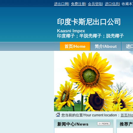
进出口网
|
免费注册
|
会员登陆
|
进口信息
|
收藏本
印度卡斯尼出口公司
Kaasni Impex
印度椰子；半脱壳椰子；脱壳椰子
首页/Home
简介/About
进口
您当前的位置/Your current location：
首页/H
新闻中心/News
推荐产品